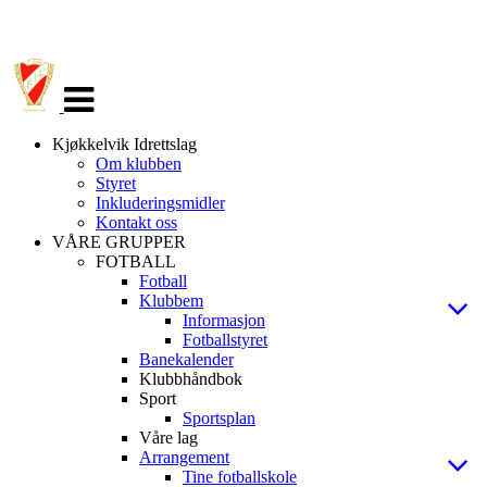
Veksle
navigasjon
Kjøkkelvik Idrettslag
Om klubben
Styret
Inkluderingsmidler
Kontakt oss
VÅRE GRUPPER
FOTBALL
Fotball
Klubbem
Informasjon
Fotballstyret
Banekalender
Klubbhåndbok
Sport
Sportsplan
Våre lag
Arrangement
Tine fotballskole