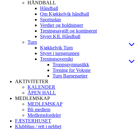
HÅNDBALL
Håndball
Om Kjøkkelvik håndball
Sportsplan
Verdier og holdninger
Treningsavgift og kontingent
Styret KIL Håndball
Turn
Kjøkkelvik Turn
Styret i turngruppen
Treningsoversikt
Troppsgymnastikk
Trening for Voksne
Turn Barnepartier
AKTIVITETER
KALENDER
ÅPEN HALL
MEDLEMSKAP
MEDLEMSKAP
Bli medlem
Medlemsfordeler
FÆSTERHUSET
Klubbhus / rett i nebbet