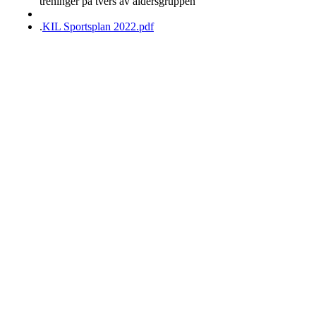
treninger på tvers av aldersgruppen
.
KIL Sportsplan 2022.pdf
Kjøkkelvik Idrettslag
Postboks 84 Loddefjord, 5881 Bergen
E-post: leder@kjokkelvik.no
Org.nr: 979 907 842
Bli medlem i klubben!
Trykk her for innmelding