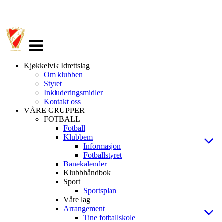
Veksle
navigasjon
Kjøkkelvik Idrettslag
Om klubben
Styret
Inkluderingsmidler
Kontakt oss
VÅRE GRUPPER
FOTBALL
Fotball
Klubbem
Informasjon
Fotballstyret
Banekalender
Klubbhåndbok
Sport
Sportsplan
Våre lag
Arrangement
Tine fotballskole