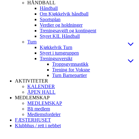
HÅNDBALL
Håndball
Om Kjøkkelvik håndball
Sportsplan
Verdier og holdninger
Treningsavgift og kontingent
Styret KIL Håndball
Turn
Kjøkkelvik Turn
Styret i turngruppen
Treningsoversikt
Troppsgymnastikk
Trening for Voksne
Turn Barnepartier
AKTIVITETER
KALENDER
ÅPEN HALL
MEDLEMSKAP
MEDLEMSKAP
Bli medlem
Medlemsfordeler
FÆSTERHUSET
Klubbhus / rett i nebbet