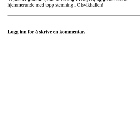
hjemmerunde med topp stemning i Olsvikhallen!
Logg inn for å skrive en kommentar.
Kjøkkelvik Idrettslag
Postboks 84 Loddefjord, 5881 Bergen
E-post: leder@kjokkelvik.no
Org.nr: 979 907 842
Bli medlem i klubben!