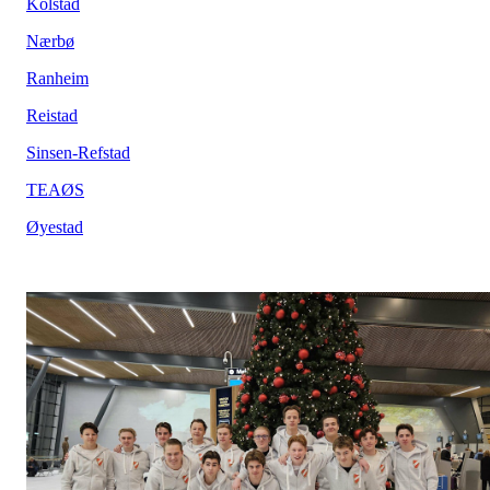
Kolstad
Nærbø
Ranheim
Reistad
Sinsen-Refstad
TEAØS
Øyestad