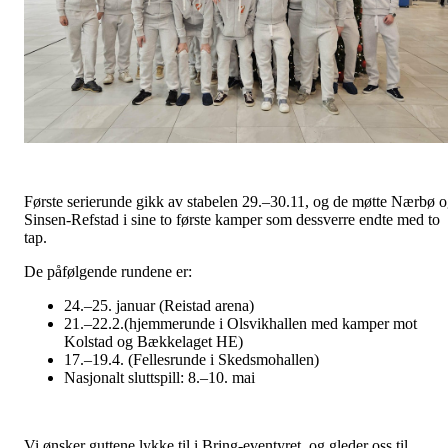
Første serierunde gikk av stabelen 29.–30.11, og de møtte Nærbø 
Sinsen-Refstad i sine to første kamper som dessverre endte med to
tap.
De påfølgende rundene er:
24.–25. januar (Reistad arena)
21.–22.2.(hjemmerunde i Olsvikhallen med kamper mot
Kolstad og Bækkelaget HE)
17.–19.4. (Fellesrunde i Skedsmohallen)
Nasjonalt sluttspill: 8.–10. mai
Vi ønsker guttene lykke til i Bring-eventyret, og gleder oss til