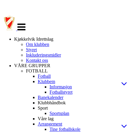
Veksle
navigasjon
Kjøkkelvik Idrettslag
Om klubben
Styret
Inkluderingsmidler
Kontakt oss
VÅRE GRUPPER
FOTBALL
Fotball
Klubbem
Informasjon
Fotballstyret
Banekalender
Klubbhåndbok
Sport
Sportsplan
Våre lag
Arrangement
Tine fotballskole