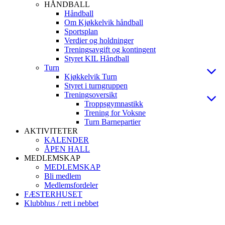
HÅNDBALL
Håndball
Om Kjøkkelvik håndball
Sportsplan
Verdier og holdninger
Treningsavgift og kontingent
Styret KIL Håndball
Turn
Kjøkkelvik Turn
Styret i turngruppen
Treningsoversikt
Troppsgymnastikk
Trening for Voksne
Turn Barnepartier
AKTIVITETER
KALENDER
ÅPEN HALL
MEDLEMSKAP
MEDLEMSKAP
Bli medlem
Medlemsfordeler
FÆSTERHUSET
Klubbhus / rett i nebbet