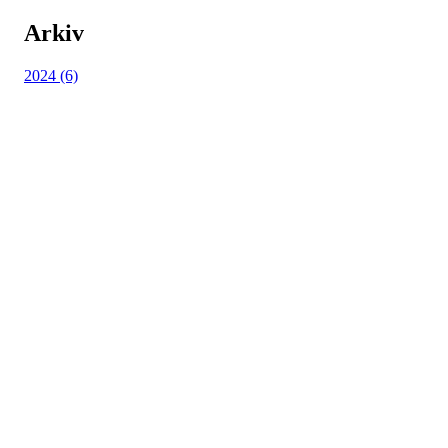
Arkiv
2024 (6)
Kjøkkelvik Idrettslag
Postboks 84 Loddefjord, 5881 Bergen
E-post: leder@kjokkelvik.no
Org.nr: 979 907 842
Bli medlem i klubben!
Trykk her for innmelding