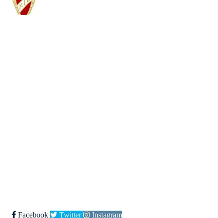
Kjøkkelvik Idrettslag
Postboks 84 Loddefjord, 5881 Bergen
E-post: leder@kjokkelvik.no
Org.nr: 979 907 842
Bli medlem i klubben!
Trykk her for innmelding
Facebook
Twitter
Instagram