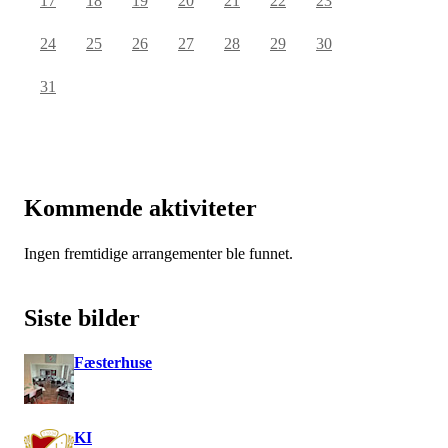
17
18
19
20
21
22
23
24
25
26
27
28
29
30
31
Kommende aktiviteter
Ingen fremtidige arrangementer ble funnet.
Siste bilder
Fæsterhuse
KI