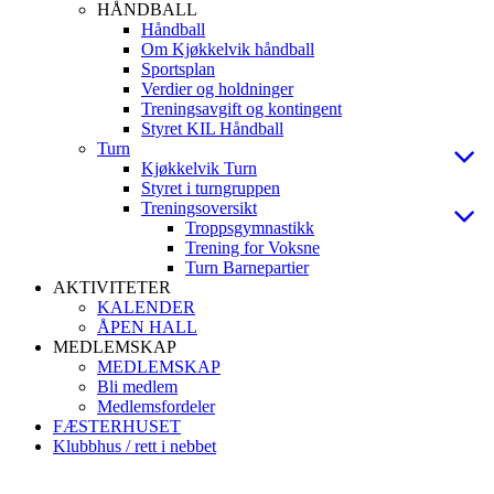
HÅNDBALL
Håndball
Om Kjøkkelvik håndball
Sportsplan
Verdier og holdninger
Treningsavgift og kontingent
Styret KIL Håndball
Turn
Kjøkkelvik Turn
Styret i turngruppen
Treningsoversikt
Troppsgymnastikk
Trening for Voksne
Turn Barnepartier
AKTIVITETER
KALENDER
ÅPEN HALL
MEDLEMSKAP
MEDLEMSKAP
Bli medlem
Medlemsfordeler
FÆSTERHUSET
Klubbhus / rett i nebbet