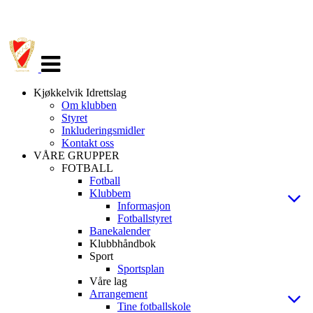
Veksle
navigasjon
Kjøkkelvik Idrettslag
Om klubben
Styret
Inkluderingsmidler
Kontakt oss
VÅRE GRUPPER
FOTBALL
Fotball
Klubbem
Informasjon
Fotballstyret
Banekalender
Klubbhåndbok
Sport
Sportsplan
Våre lag
Arrangement
Tine fotballskole