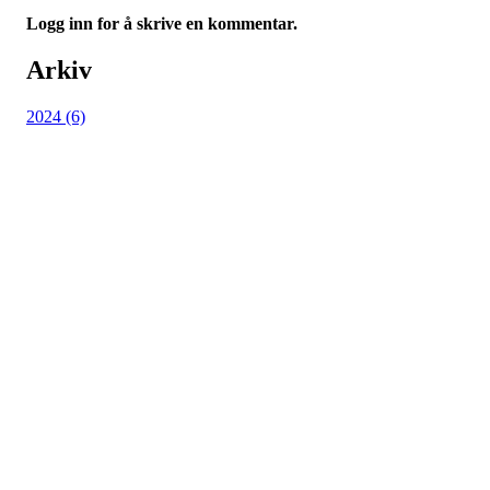
Logg inn for å skrive en kommentar.
Arkiv
2024 (6)
Kjøkkelvik Idrettslag
Postboks 84 Loddefjord, 5881 Bergen
E-post: leder@kjokkelvik.no
Org.nr: 979 907 842
Bli medlem i klubben!