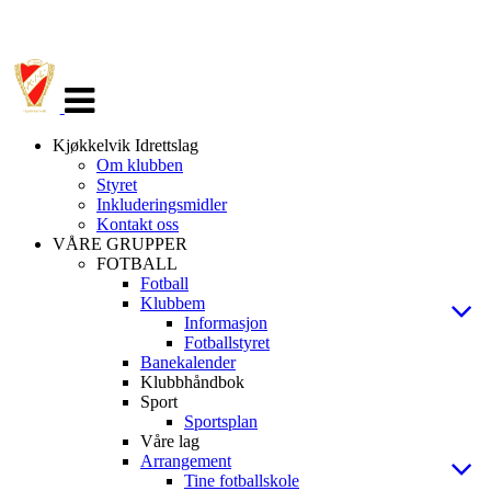
Veksle
navigasjon
Kjøkkelvik Idrettslag
Om klubben
Styret
Inkluderingsmidler
Kontakt oss
VÅRE GRUPPER
FOTBALL
Fotball
Klubbem
Informasjon
Fotballstyret
Banekalender
Klubbhåndbok
Sport
Sportsplan
Våre lag
Arrangement
Tine fotballskole