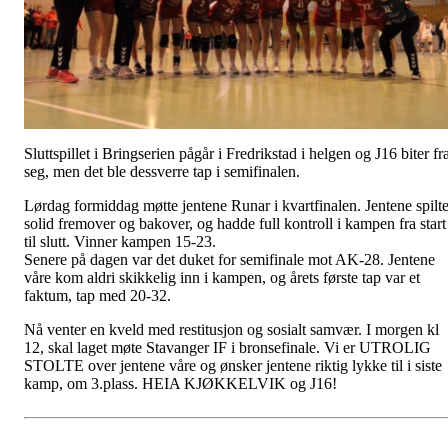
Sluttspillet i Bringserien pågår i Fredrikstad i helgen og J16 biter fr
seg, men det ble dessverre tap i semifinalen.
Lørdag formiddag møtte jentene Runar i kvartfinalen. Jentene spilt
solid fremover og bakover, og hadde full kontroll i kampen fra start
til slutt. Vinner kampen 15-23.
Senere på dagen var det duket for semifinale mot AK-28. Jentene
våre kom aldri skikkelig inn i kampen, og årets første tap var et
faktum, tap med 20-32.
Nå venter en kveld med restitusjon og sosialt samvær. I morgen kl
12, skal laget møte Stavanger IF i bronsefinale. Vi er UTROLIG
STOLTE over jentene våre og ønsker jentene riktig lykke til i siste
kamp, om 3.plass. HEIA KJØKKELVIK og J16!