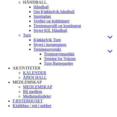
HÅNDBALL
Håndball
Om Kjøkkelvik håndball
Sportsplan
Verdier og holdninger
Treningsavgift og kontingent
Styret KIL Håndball
Turn
Kjøkkelvik Turn
Styret i turngruppen
Treningsoversikt
Troppsgymnastikk
Trening for Voksne
Turn Barnepartier
AKTIVITETER
KALENDER
ÅPEN HALL
MEDLEMSKAP
MEDLEMSKAP
Bli medlem
Medlemsfordeler
FÆSTERHUSET
Klubbhus / rett i nebbet