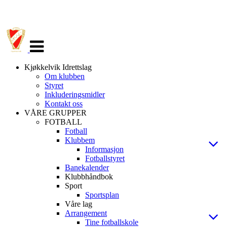
Veksle
navigasjon
Kjøkkelvik Idrettslag
Om klubben
Styret
Inkluderingsmidler
Kontakt oss
VÅRE GRUPPER
FOTBALL
Fotball
Klubbem
Informasjon
Fotballstyret
Banekalender
Klubbhåndbok
Sport
Sportsplan
Våre lag
Arrangement
Tine fotballskole