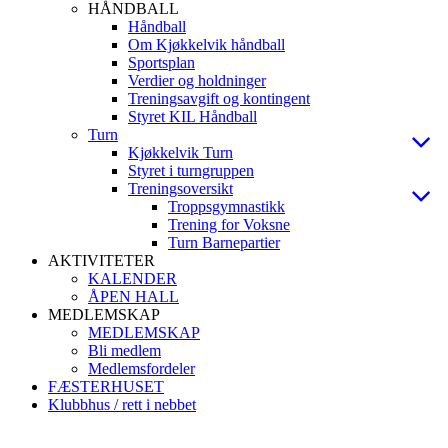
HÅNDBALL
Håndball
Om Kjøkkelvik håndball
Sportsplan
Verdier og holdninger
Treningsavgift og kontingent
Styret KIL Håndball
Turn
Kjøkkelvik Turn
Styret i turngruppen
Treningsoversikt
Troppsgymnastikk
Trening for Voksne
Turn Barnepartier
AKTIVITETER
KALENDER
ÅPEN HALL
MEDLEMSKAP
MEDLEMSKAP
Bli medlem
Medlemsfordeler
FÆSTERHUSET
Klubbhus / rett i nebbet