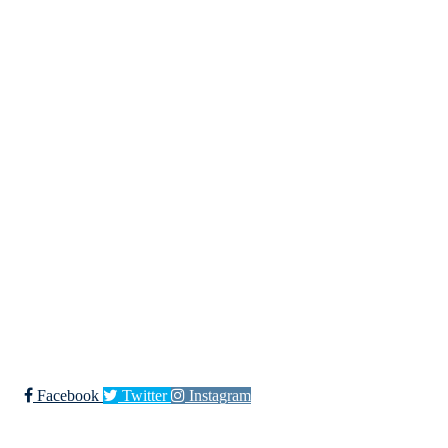
Kjøkkelvik Idrettslag
Postboks 84 Loddefjord, 5881 Bergen
E-post: leder@kjokkelvik.no
Org.nr: 979 907 842
Bli medlem i klubben!
Trykk her for innmelding
Facebook
Twitter
Instagram