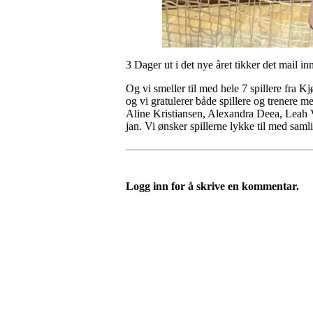
3 Dager ut i det nye året tikker det mail i
Og vi smeller til med hele 7 spillere fra K
og vi gratulerer både spillere og trener
Aline Kristiansen, Alexandra Deea, Leah V
jan. Vi ønsker spillerne lykke til med saml
Logg inn for å skrive en kommentar.
Kjøkkelvik Idrettslag
Postboks 84 Loddefjord, 5881 Bergen