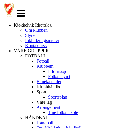
Veksle
navigasjon
Kjøkkelvik Idrettslag
Om klubben
Styret
Inkluderingsmidler
Kontakt oss
VÅRE GRUPPER
FOTBALL
Fotball
Klubbem
Informasjon
Fotballstyret
Banekalender
Klubbhåndbok
Sport
Sportsplan
Våre lag
Arrangement
Tine fotballskole
HÅNDBALL
Håndball
Om Kjøkkelvik håndball