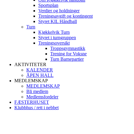
Sportsplan
Verdier og holdninger
Treningsavgift og kontingent
Styret KIL Håndball
Turn
Kjøkkelvik Turn
Styret i turngruppen
Treningsoversikt
Troppsgymnastikk
Trening for Voksne
Turn Barnepartier
AKTIVITETER
KALENDER
ÅPEN HALL
MEDLEMSKAP
MEDLEMSKAP
Bli medlem
Medlemsfordeler
FÆSTERHUSET
Klubbhus / rett i nebbet