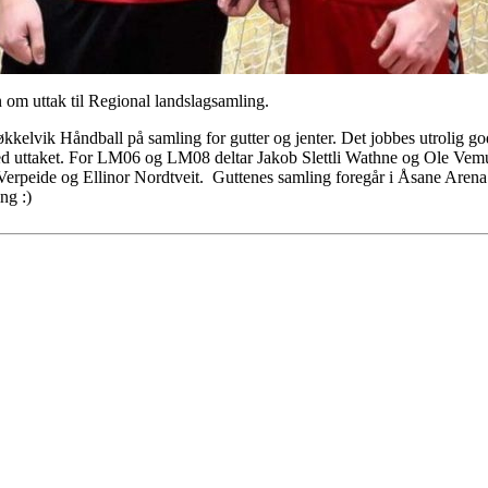
nn om uttak til Regional landslagsamling.
jøkkelvik Håndball på samling for gutter og jenter. Det jobbes utrolig go
e med uttaket. For LM06 og LM08 deltar Jakob Slettli Wathne og Ole Ve
erpeide og Ellinor Nordtveit. Guttenes samling foregår i Åsane Arena
ing :)